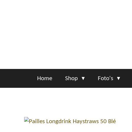
Ga
direct
naar
de
hoofdinhoud
Home
Shop
Foto's