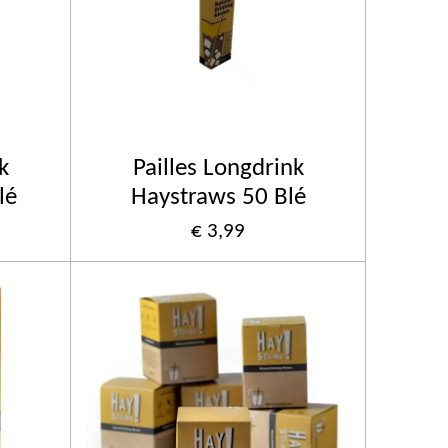
k
Pailles Longdrink
lé
Haystraws 50 Blé
€ 3,99