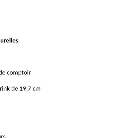
urelles
 de comptoir
drink de 19,7 cm
rs