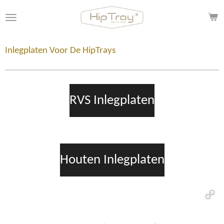
Ga
direct
naar
de
Inlegplaten Voor De HipTrays
hoofdinhoud
RVS Inlegplaten
Houten Inlegplaten