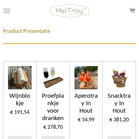
Ga
direct
naar
de
Product Presentatie
hoofdinhoud
Wijnblo
Proefpla
Aperotra
Snacktra
kje
nkje
y In
y In
voor
Hout
Hout
€ 191,54
dranken
€ 54,99
€ 381,20
€ 278,70