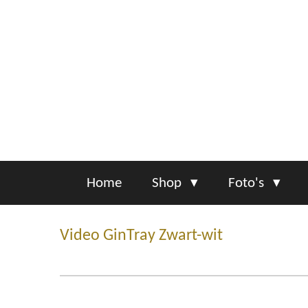
Ga
direct
naar
de
hoofdinhoud
Home
Shop
Foto's
Video GinTray Zwart-wit