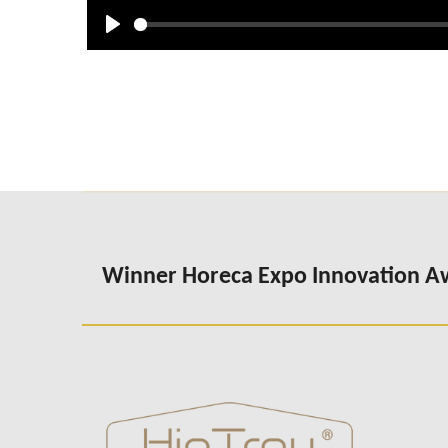
P
l
a
y
Winner Horeca Expo Innovation 