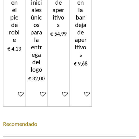
en
inici
de
en
el
ales
aper
la
pie
únic
itivo
ban
de
os
s
deja
robl
para
de
€ 54,99
e
la
aper
entr
itivo
€ 4,13
ega
s
del
€ 9,68
logo
€ 32,00
In winkelwagen
In winkelwagen
In winkelwagen
In winkelwagen
Recomendado