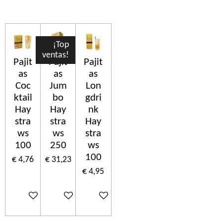
¡Top
ventas!
Pajit
Pajit
Pajit
as
as
as
Coc
Jum
Lon
ktail
bo
gdri
Hay
Hay
nk
stra
stra
Hay
ws
ws
stra
100
250
ws
100
€ 4,76
€ 31,23
€ 4,95
In winkelwagen
In winkelwagen
In winkelwagen