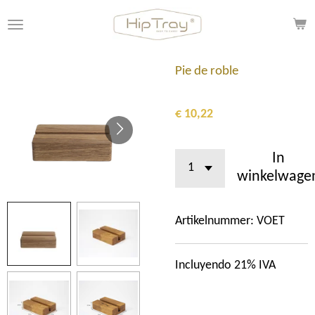
Ga
direct
naar
de
Pie de roble
hoofdinhoud
€ 10,22
In
winkelwage
Artikelnummer:
VOET
Incluyendo 21% IVA