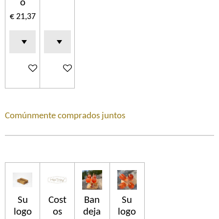
o
€ 21,37
In winkelwagen
In winkelwagen
Comúnmente comprados juntos
Su
Cost
Ban
Su
logo
os
deja
logo