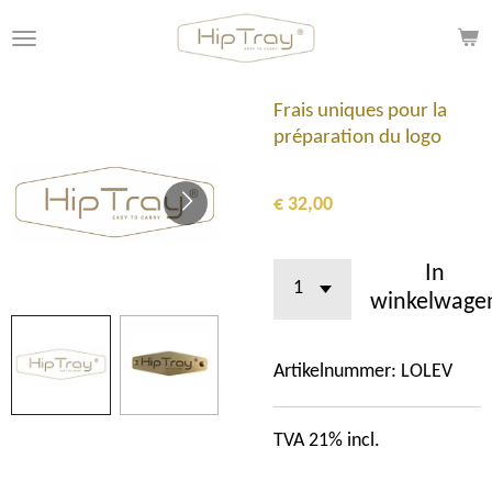
Ga
direct
naar
de
Frais uniques pour la
hoofdinhoud
préparation du logo
€ 32,00
In
winkelwage
Artikelnummer:
LOLEV
TVA 21% incl.