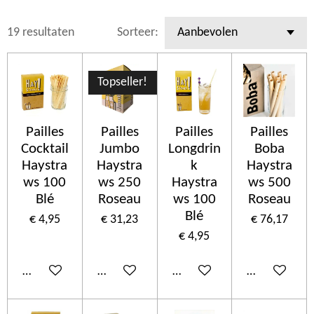
19 resultaten
Sorteer:
Topseller!
Pailles
Pailles
Pailles
Pailles
Cocktail
Jumbo
Longdrin
Boba
Haystra
Haystra
k
Haystra
ws 100
ws 250
Haystra
ws 500
Blé
Roseau
ws 100
Roseau
Blé
€ 4,95
€ 31,23
€ 76,17
€ 4,95
In winkelwagen
In winkelwagen
In winkelwagen
In winkelwa