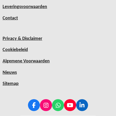
Leveringsvoorwaarden
Contact
Privacy & Disclaimer
Cookiebeleid
Algemene Voorwaarden
Nieuws
Sitemap
F
I
W
Y
L
a
n
h
o
i