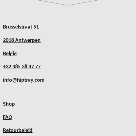
Brusselstraat 51
2018 Antwerpen
België
+32 485 38 47 77
info@hiptray.com
Shop
FAQ
Retourbeleid