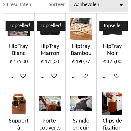
24 resultaten
Sorteer:
Topseller!
Topseller!
Topseller!
HipTray
HipTray
Hiptray
HipTray
Blanc
Marron
Bambou
Noir
€ 175,00
€ 175,00
€ 190,77
€ 175,00
In winkelwagen
In winkelwagen
In winkelwagen
In winkelwa
Support
Porte-
Sangle
Clips de
à
couverts
en cuir
fixation