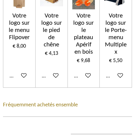
Votre
Votre
Votre
Votre
logo sur
logo sur
logo sur
logo sur
le menu
le pied
le
le Porte-
Flipover
de
plateau
menu
chêne
Apérif
Multiple
€ 8,00
en bois
x
€ 4,13
€ 9,68
€ 5,50
In winkelwagen
In winkelwagen
In winkelwagen
In winkelwa
Fréquemment achetés ensemble