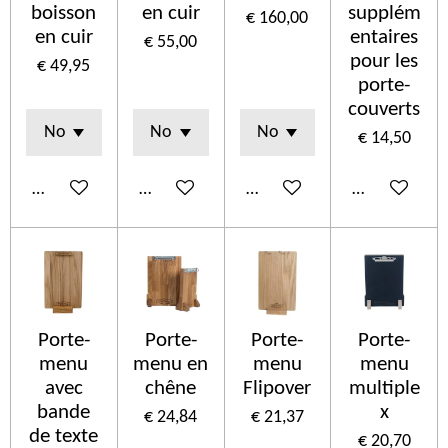
boisson
en cuir
supplém
€ 160,00
en cuir
entaires
€ 55,00
pour les
€ 49,95
porte-
couverts
€ 14,50
In winkelwagen
Bekijk details
In winkelwagen
In winkelwa
Porte-
Porte-
Porte-
Porte-
menu
menu en
menu
menu
avec
chêne
Flipover
multiple
bande
x
€ 24,84
€ 21,37
de texte
€ 20,70