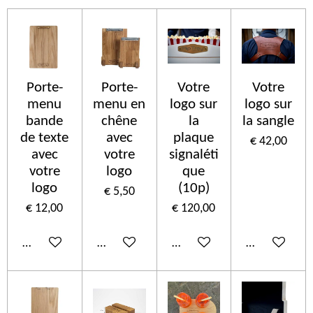
Porte-
Porte-
Votre
Votre
menu
menu en
logo sur
logo sur
bande
chêne
la
la sangle
de texte
avec
plaque
€ 42,00
avec
votre
signaléti
votre
logo
que
logo
(10p)
€ 5,50
€ 12,00
€ 120,00
In winkelwagen
In winkelwagen
In winkelwagen
In winkelwa