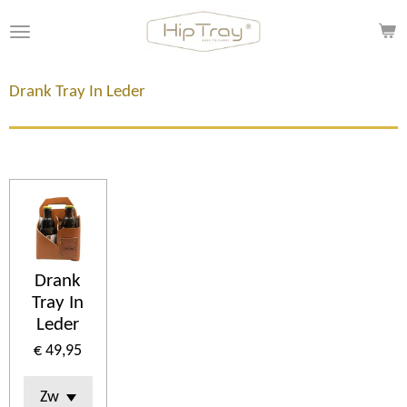
Ga
direct
naar
de
Drank Tray In Leder
hoofdinhoud
Drank
Tray In
Leder
€ 49,95