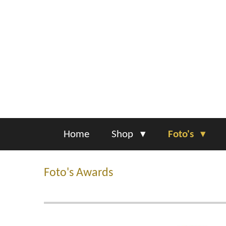
Ga
direct
naar
de
hoofdinhoud
Home
Shop
Foto's
Foto's Awards