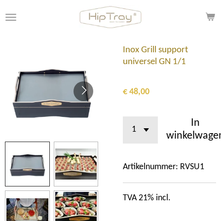
Ga
direct
naar
de
Inox Grill support
hoofdinhoud
universel GN 1/1
€ 48,00
In
winkelwage
Artikelnummer:
RVSU1
TVA 21% incl.