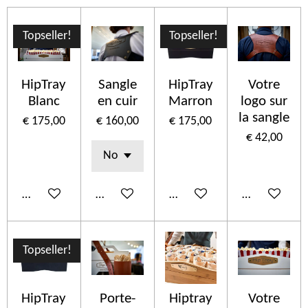
Topseller!
Topseller!
HipTray
Sangle
HipTray
Votre
Blanc
en cuir
Marron
logo sur
la sangle
€ 175,00
€ 160,00
€ 175,00
€ 42,00
In winkelwagen
In winkelwagen
In winkelwagen
In winkelwa
Topseller!
HipTray
Porte-
Hiptray
Votre