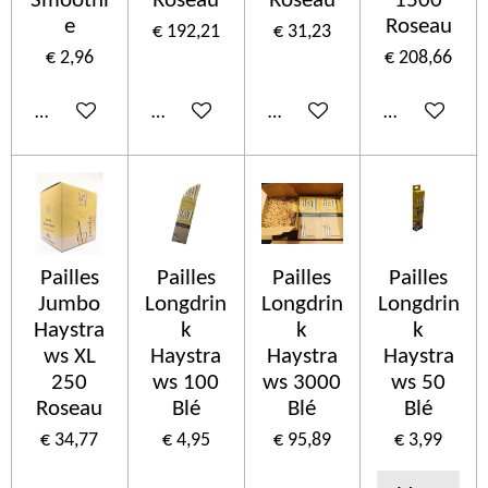
Smoothi
Roseau
Roseau
1500
e
Roseau
€ 192,21
€ 31,23
€ 2,96
€ 208,66
In winkelwagen
In winkelwagen
In winkelwagen
In winkelwa
Pailles
Pailles
Pailles
Pailles
Jumbo
Longdrin
Longdrin
Longdrin
Haystra
k
k
k
ws XL
Haystra
Haystra
Haystra
250
ws 100
ws 3000
ws 50
Roseau
Blé
Blé
Blé
€ 34,77
€ 4,95
€ 95,89
€ 3,99