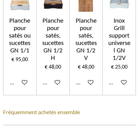
Planche
Planche
Planche
Inox
pour
pour
pour
Grill
satés ou
satés,
satés,
support
sucettes
sucettes
sucettes
universe
GN 1/1
GN 1/2
GN 1/2
l GN
H
V
1/2V
€ 95,00
€ 48,00
€ 48,00
€ 25,00
In winkelwagen
In winkelwagen
In winkelwagen
In winkelwa
Fréquemment achetés ensemble