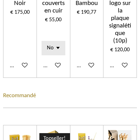
Noir
couverts
Bambou
logo sur
en cuir
la
€ 175,00
€ 190,77
plaque
€ 55,00
signaléti
que
(10p)
€ 120,00
In winkelwagen
Bekijk details
In winkelwagen
In winkelwa
Recommandé
Topseller!