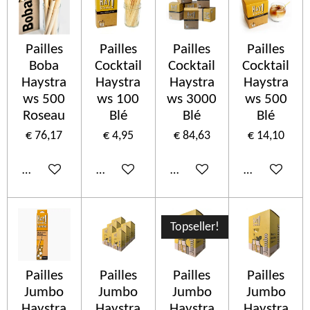
Pailles
Pailles
Pailles
Pailles
Boba
Cocktail
Cocktail
Cocktail
Haystra
Haystra
Haystra
Haystra
ws 500
ws 100
ws 3000
ws 500
Roseau
Blé
Blé
Blé
€ 76,17
€ 4,95
€ 84,63
€ 14,10
In winkelwagen
In winkelwagen
In winkelwagen
In winkelwa
Topseller!
Pailles
Pailles
Pailles
Pailles
Jumbo
Jumbo
Jumbo
Jumbo
Haystra
Haystra
Haystra
Haystra