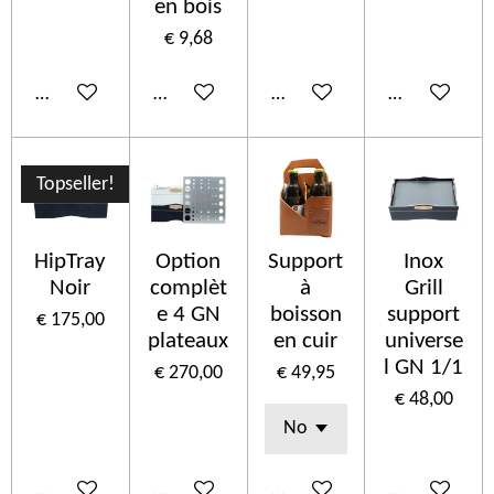
en bois
€ 9,68
In winkelwagen
In winkelwagen
In winkelwagen
In winkelwa
Topseller!
HipTray
Option
Support
Inox
Noir
complèt
à
Grill
e 4 GN
boisson
support
€ 175,00
plateaux
en cuir
universe
l GN 1/1
€ 270,00
€ 49,95
€ 48,00
In winkelwagen
In winkelwagen
In winkelwagen
In winkelwa