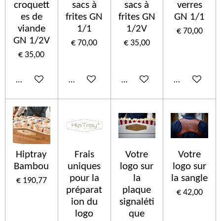
croquett
sacs à
sacs à
verres
es de
frites GN
frites GN
GN 1/1
viande
1/1
1/2V
€ 70,00
GN 1/2V
€ 70,00
€ 35,00
€ 35,00
In winkelwagen
In winkelwagen
In winkelwagen
In winkelwa
Hiptray
Frais
Votre
Votre
Bambou
uniques
logo sur
logo sur
pour la
la
la sangle
€ 190,77
préparat
plaque
€ 42,00
ion du
signaléti
logo
que