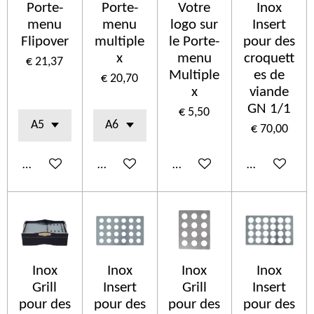
Porte-
Porte-
Votre
Inox
menu
menu
logo sur
Insert
Flipover
multiple
le Porte-
pour des
x
menu
croquett
€ 21,37
Multiple
es de
€ 20,70
x
viande
GN 1/1
€ 5,50
€ 70,00
In winkelwagen
In winkelwagen
In winkelwagen
In winkelwa
Inox
Inox
Inox
Inox
Grill
Insert
Grill
Insert
pour des
pour des
pour des
pour des