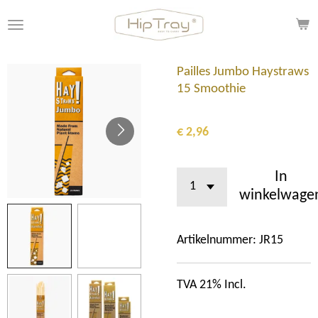
Ga
direct
naar
de
Pailles Jumbo Haystraws
hoofdinhoud
15 Smoothie
€ 2,96
In
winkelwage
Artikelnummer:
JR15
TVA 21% Incl.