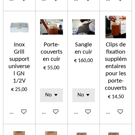
Inox
Porte-
Sangle
Clips de
Grill
couverts
en cuir
fixation
support
en cuir
supplém
€ 160,00
universe
entaires
€ 55,00
l GN
pour les
1/2V
porte-
couverts
€ 25,00
€ 14,50
In winkelwagen
Bekijk details
In winkelwagen
In winkelwa