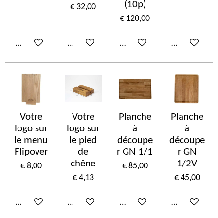
(10p)
€ 32,00
€ 120,00
In winkelwagen
In winkelwagen
In winkelwagen
In winkelwa
Votre
Votre
Planche
Planche
logo sur
logo sur
à
à
le menu
le pied
découpe
découpe
Flipover
de
r GN 1/1
r GN
chêne
1/2V
€ 8,00
€ 85,00
€ 4,13
€ 45,00
In winkelwagen
In winkelwagen
In winkelwagen
In winkelwa