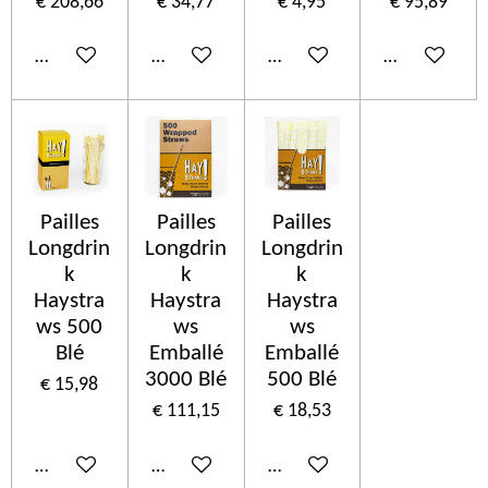
€ 208,66
€ 34,77
€ 4,95
€ 95,89
In winkelwagen
In winkelwagen
In winkelwagen
In winkelwa
Pailles
Pailles
Pailles
Longdrin
Longdrin
Longdrin
k
k
k
Haystra
Haystra
Haystra
ws 500
ws
ws
Blé
Emballé
Emballé
3000 Blé
500 Blé
€ 15,98
€ 111,15
€ 18,53
In winkelwagen
In winkelwagen
In winkelwagen