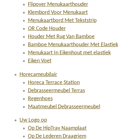
Flipover Menukaarthouder
Klembord Voor Menukaart
Menukaartbord Met Tekststrip
QR Code Houder
Houder Met Rug Van Bamboe
Bamboe Menukaarthouder Met Elastiek
Menukaart In Eikenhout met elastiek
Eiken Voet
Horecameubilair
Horeca Terrace Station
Debrasseermeubel Terras
Regenhoes
Maatmeubel Debrasseermeubel
Uw Logo op
Op De HipTray Naamplaat
Op De Lederen Draagriem