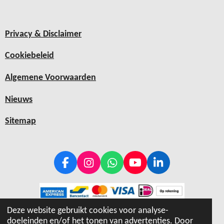
Privacy & Disclaimer
Cookiebeleid
Algemene Voorwaarden
Nieuws
Sitemap
F
I
W
Y
L
a
n
h
o
i
c
s
a
u
n
e
t
t
T
k
b
a
s
u
e
Deze website gebruikt cookies voor analyse-
© 2019 - 2026 Hiptray
o
g
A
b
d
doeleinden en/of het tonen van advertenties. Door