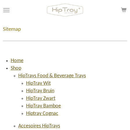
Ga
direct
naar
de
Sitemap
hoofdinhoud
Home
Shop
HipTrays Food & Beverage Trays
HipTray Wit
HipTray Bruin
HipTray Zwart
HipTray Bamboe
Hiptray Cognac
Accesoires HipTrays