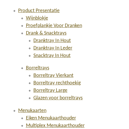
Product Presentatie
Wijnblokje
Proefplankje Voor Dranken
Drank & Snacktrays
Dranktray In Hout
Dranktray In Leder
Snacktray In Hout
Borreltrays
Borreltray Vierkant
Borreltray rechthoekig
Borreltray Large
Glazen voor borreltrays
Menukaarten
Eiken Menukaarthouder
Multiplex Menukaarthouder