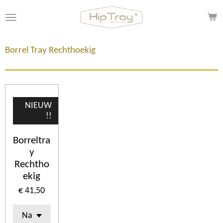
Ga
direct
naar
de
Borrel Tray Rechthoekig
hoofdinhoud
NIEUW
!!
Borreltra
y
Rechtho
ekig
€ 41,50