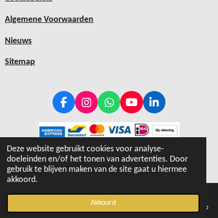
Algemene Voorwaarden
Nieuws
Sitemap
F
I
W
Y
L
a
n
h
o
i
c
s
a
u
n
e
t
t
T
k
b
a
s
u
e
Deze website gebruikt cookies voor analyse-
© 2019 - 2026 Hiptray
o
g
A
b
d
doeleinden en/of het tonen van advertenties. Door
o
r
p
e
I
gebruik te blijven maken van de site gaat u hiermee
k
a
p
n
akkoord.
m
Akkoord
E-mailadres
Telefoonnummer
Kaart
Instagram
WhatsApp