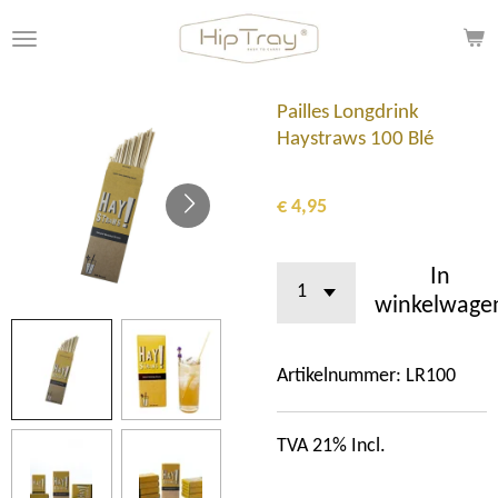
Ga
direct
naar
de
Pailles Longdrink
hoofdinhoud
Haystraws 100 Blé
€ 4,95
In
winkelwage
Artikelnummer:
LR100
TVA 21% Incl.