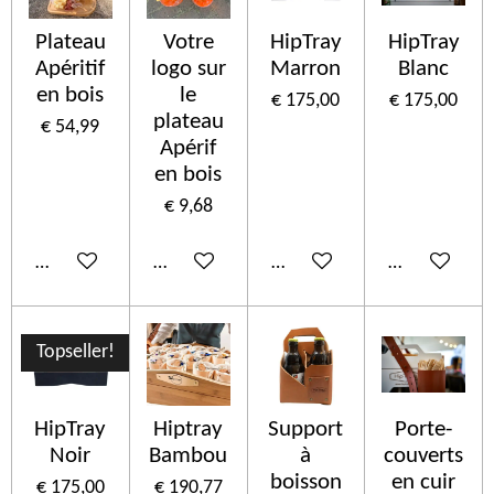
Plateau
Votre
HipTray
HipTray
Apéritif
logo sur
Marron
Blanc
en bois
le
€ 175,00
€ 175,00
plateau
€ 54,99
Apérif
en bois
€ 9,68
In winkelwagen
In winkelwagen
In winkelwagen
In winkelwa
Topseller!
HipTray
Hiptray
Support
Porte-
Noir
Bambou
à
couverts
boisson
en cuir
€ 175,00
€ 190,77