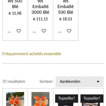
ws 500
ws
ws
Blé
Emballé
Emballé
3000 Blé
500 Blé
€ 15,98
€ 111,15
€ 18,53
In winkelwagen
In winkelwagen
In winkelwagen
Fréquemment achetés ensemble
37 resultaten
Sorteer:
Topseller!
Topseller!