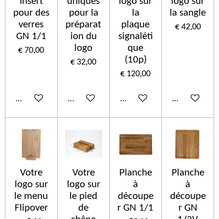
Insert
uniques
logo sur
logo sur
pour des
pour la
la
la sangle
verres
préparat
plaque
€ 42,00
GN 1/1
ion du
signaléti
logo
que
€ 70,00
(10p)
€ 32,00
€ 120,00
In winkelwagen
In winkelwagen
In winkelwagen
In winkelwa
Votre
Votre
Planche
Planche
logo sur
logo sur
à
à
le menu
le pied
découpe
découpe
Flipover
de
r GN 1/1
r GN