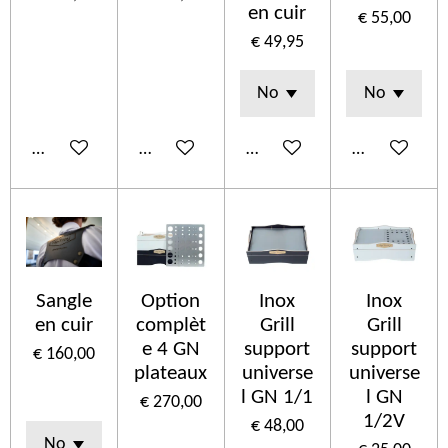
en cuir
€ 55,00
€ 49,95
In winkelwagen
In winkelwagen
In winkelwagen
Bekijk details
Sangle
Option
Inox
Inox
en cuir
complèt
Grill
Grill
e 4 GN
support
support
€ 160,00
plateaux
universe
universe
l GN 1/1
l GN
€ 270,00
1/2V
€ 48,00