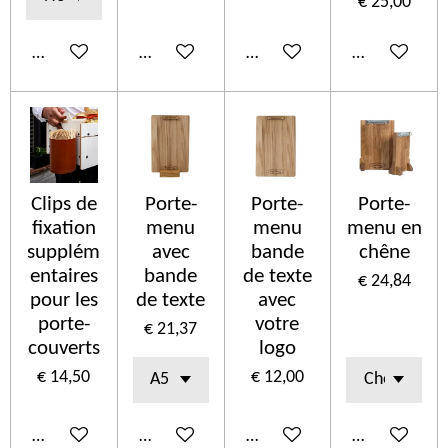
€ 25,00
In winkelwagen
In winkelwagen
In winkelwagen
In winkelwa
Clips de
Porte-
Porte-
Porte-
fixation
menu
menu
menu en
supplém
avec
bande
chêne
entaires
bande
de texte
€ 24,84
pour les
de texte
avec
porte-
votre
€ 21,37
couverts
logo
€ 14,50
€ 12,00
In winkelwagen
In winkelwagen
In winkelwagen
In winkelwa