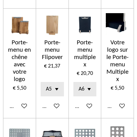
Porte-
Porte-
Porte-
Votre
menu en
menu
menu
logo sur
chêne
Flipover
multiple
le Porte-
avec
x
menu
€ 21,37
votre
Multiple
€ 20,70
logo
x
€ 5,50
€ 5,50
In winkelwagen
In winkelwagen
In winkelwagen
In winkelwa