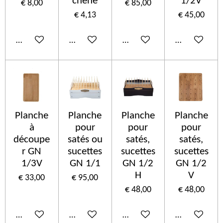
chêne
1/2V
€ 8,00
€ 85,00
€ 4,13
€ 45,00
In winkelwagen
In winkelwagen
In winkelwagen
In winkelwa
Planche
Planche
Planche
Planche
à
pour
pour
pour
découpe
satés ou
satés,
satés,
r GN
sucettes
sucettes
sucettes
1/3V
GN 1/1
GN 1/2
GN 1/2
H
V
€ 33,00
€ 95,00
€ 48,00
€ 48,00
In winkelwagen
In winkelwagen
In winkelwagen
In winkelwa