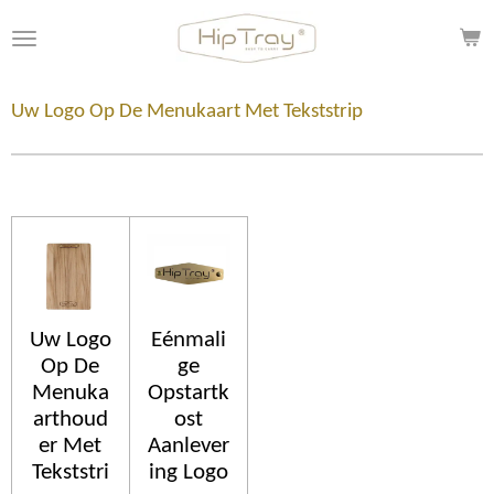
Ga
direct
naar
de
Uw Logo Op De Menukaart Met Tekststrip
hoofdinhoud
Uw Logo
Eénmali
Op De
ge
Menuka
Opstartk
arthoud
ost
er Met
Aanlever
Tekststri
ing Logo