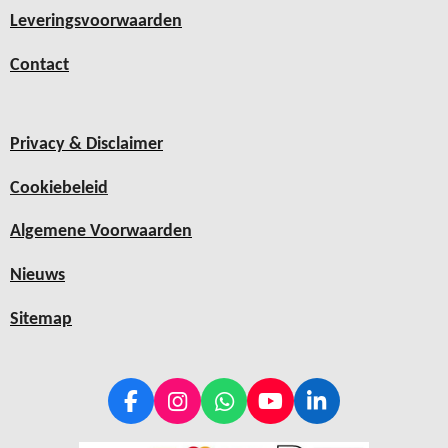
Leveringsvoorwaarden
Contact
Privacy & Disclaimer
Cookiebeleid
Algemene Voorwaarden
Nieuws
Sitemap
F
I
W
Y
L
a
n
h
o
i