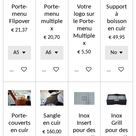
Porte-
Porte-
Votre
Support
menu
menu
logo sur
à
Flipover
multiple
le Porte-
boisson
x
menu
en cuir
€ 21,37
Multiple
€ 20,70
€ 49,95
x
€ 5,50
In winkelwagen
In winkelwagen
In winkelwagen
In winkelwa
Porte-
Sangle
Inox
Inox
couverts
en cuir
Insert
Grill
en cuir
pour des
pour des
€ 160,00