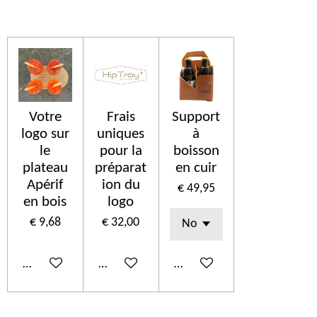
Votre
Frais
Support
logo sur
uniques
à
le
pour la
boisson
plateau
préparat
en cuir
Apérif
ion du
€ 49,95
en bois
logo
€ 9,68
€ 32,00
In winkelwagen
In winkelwagen
In winkelwagen