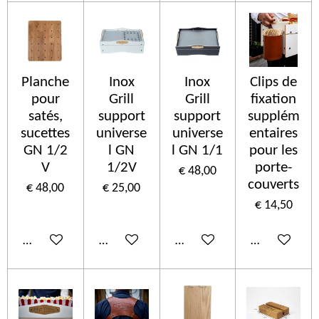
Planche
Inox
Inox
Clips de
pour
Grill
Grill
fixation
satés,
support
support
supplém
sucettes
universe
universe
entaires
GN 1/2
l GN
l GN 1/1
pour les
V
1/2V
porte-
€ 48,00
couverts
€ 48,00
€ 25,00
€ 14,50
In winkelwagen
In winkelwagen
In winkelwagen
In winkelwa