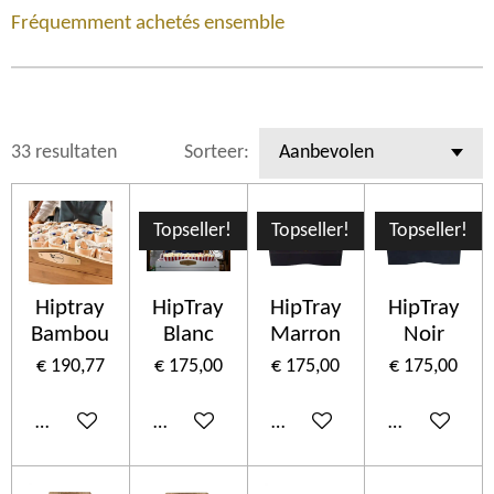
Fréquemment achetés ensemble
33 resultaten
Sorteer:
Topseller!
Topseller!
Topseller!
Hiptray
HipTray
HipTray
HipTray
Bambou
Blanc
Marron
Noir
€ 190,77
€ 175,00
€ 175,00
€ 175,00
In winkelwagen
In winkelwagen
In winkelwagen
In winkelwa