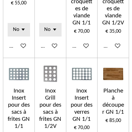
croquett
croquett
€ 55,00
es de
es de
viande
viande
GN 1/1
GN 1/2V
€ 70,00
€ 35,00
Bekijk details
In winkelwagen
In winkelwagen
In winkelwa
Inox
Inox
Inox
Planche
Insert
Grill
Insert
à
pour des
pour des
pour des
découpe
sacs à
sacs à
verres
r GN 1/1
frites GN
frites GN
GN 1/1
€ 85,00
1/1
1/2V
€ 70,00