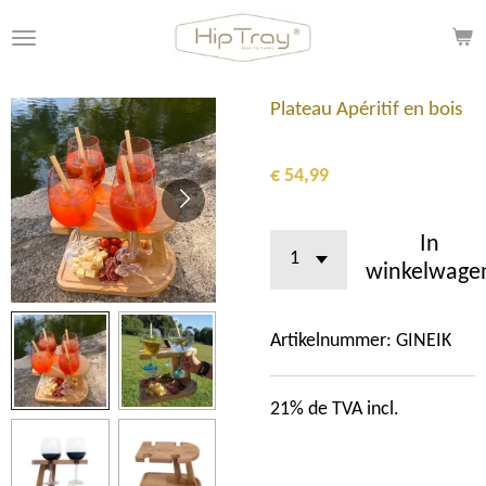
Ga
direct
naar
de
Plateau Apéritif en bois
hoofdinhoud
€ 54,99
In
winkelwage
Artikelnummer:
GINEIK
21% de TVA incl.