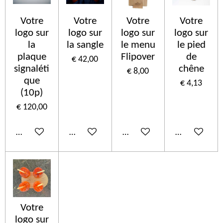
Votre
Votre
Votre
Votre
logo sur
logo sur
logo sur
logo sur
la
la sangle
le menu
le pied
plaque
Flipover
de
€ 42,00
signaléti
chêne
€ 8,00
que
€ 4,13
(10p)
€ 120,00
In winkelwagen
In winkelwagen
In winkelwagen
In winkelwa
Votre
logo sur