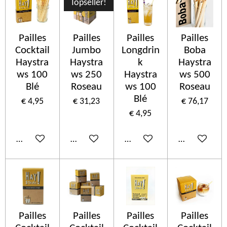
Topseller!
Pailles
Pailles
Pailles
Pailles
Cocktail
Jumbo
Longdrin
Boba
Haystra
Haystra
k
Haystra
ws 100
ws 250
Haystra
ws 500
Blé
Roseau
ws 100
Roseau
Blé
€ 4,95
€ 31,23
€ 76,17
€ 4,95
In winkelwagen
In winkelwagen
In winkelwagen
In winkelwa
Pailles
Pailles
Pailles
Pailles