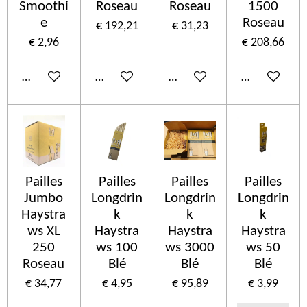
Smoothi
Roseau
Roseau
1500
e
Roseau
€ 192,21
€ 31,23
€ 2,96
€ 208,66
In winkelwagen
In winkelwagen
In winkelwagen
In winkelwa
Pailles
Pailles
Pailles
Pailles
Jumbo
Longdrin
Longdrin
Longdrin
Haystra
k
k
k
ws XL
Haystra
Haystra
Haystra
250
ws 100
ws 3000
ws 50
Roseau
Blé
Blé
Blé
€ 34,77
€ 4,95
€ 95,89
€ 3,99