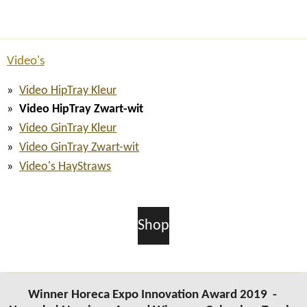
l
u
n
a
t
t
y
e
e
Video's
r
Video HipTray Kleur
f
Video HipTray Zwart-wit
u
Video GinTray Kleur
l
Video GinTray Zwart-wit
l
Video's HayStraws
s
c
r
Shop
e
e
n
Winner Horeca Expo Innovation Award 2019 -