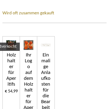
Wird oft zusammen gekauft
tverkocht
Holz
Ihr
Ein
halt
Log
mali
er
o
ge
für
auf
Anla
Aper
dem
ufko
itifs
Holz
sten
halt
für
€ 54,99
er
die
für
Bear
Aper
beit