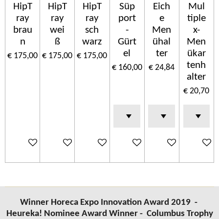
HipT
HipT
HipT
Süp
Eich
Mul
ray
ray
ray
port
e
tiple
brau
wei
sch
-
Men
x-
n
ß
warz
Gürt
ühal
Men
el
ter
ükar
€ 175,00
€ 175,00
€ 175,00
tenh
€ 160,00
€ 24,84
alter
€ 20,70
In winkelwagen
In winkelwagen
In winkelwagen
In winkelwagen
In winkelwagen
In wink
Winner Horeca Expo Innovation Award 2019 -
Heureka! Nominee Award Winner -
Columbus
Trophy