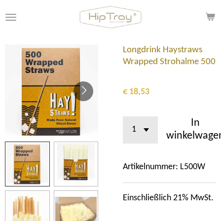
Ga
direct
naar
de
Longdrink Haystraws
hoofdinhoud
Wrapped Strohalme 500
€ 18,53
In
winkelwage
Artikelnummer:
L500W
Einschließlich 21% MwSt.