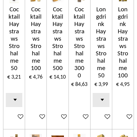
Coc
Coc
Coc
Coc
Lon
Lon
ktail
ktail
ktail
ktail
gdri
gdri
Hay
Hay
Hay
Hay
nk
nk
stra
stra
stra
stra
Hay
Hay
ws
ws
ws
ws
stra
stra
Stro
Stro
Stro
Stro
ws
ws
hal
hal
hal
hal
Stro
Stro
me
me
me
me
hal
hal
50
100
500
300
me
me
0
50
100
€ 3,21
€ 4,76
€ 14,10
€ 84,63
€ 3,99
€ 4,95
In winkelwagen
In winkelwagen
In winkelwagen
In winkelwagen
In winkelwagen
In wink