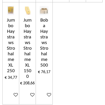
Jum
Jum
Bob
bo
bo
a
Hay
Hay
Hay
stra
stra
stra
ws
ws
ws
Stro
Stro
Stro
hal
hal
hal
me
me
me
XL
XL
500
250
150
€ 76,17
0
€ 34,77
€ 208,66
In winkelwagen
In winkelwagen
In winkelwagen