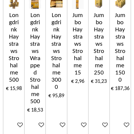
Lon
Lon
Lon
Jum
Jum
Jum
gdri
gdri
gdri
bo
bo
bo
nk
nk
nk
Hay
Hay
Hay
Hay
Hay
Hay
stra
stra
stra
stra
stra
stra
ws
ws
ws
ws
ws
ws
Stro
Stro
Stro
Stro
Wra
Stro
hal
hal
hal
hal
ppe
hal
me
me
me
me
d
me
15
250
150
500
Stro
300
0
€ 2,96
€ 31,23
hal
0
€ 15,98
€ 187,36
me
€ 95,89
500
€ 18,53
In winkelwagen
In winkelwagen
In winkelwagen
In winkelwagen
In winkelwagen
In wink