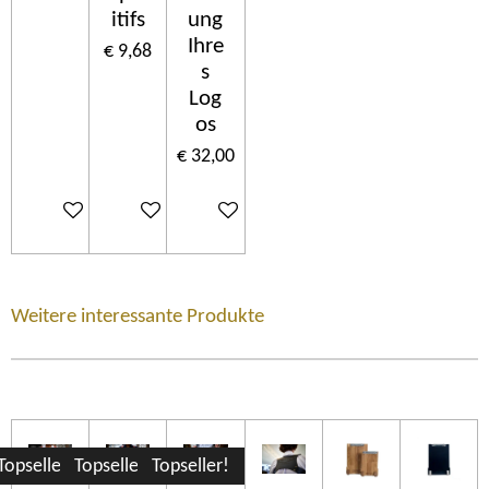
itifs
ung
Ihre
€ 9,68
s
Log
os
€ 32,00
Uitverkocht
In winkelwagen
In winkelwagen
Weitere interessante Produkte
Topseller!
Topseller!
Topseller!