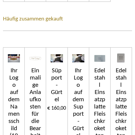
Häufig zusammen gekauft
Ihr
Ein
Süp
Ihr
Edel
Edel
Log
mali
port
Log
stah
stah
o
ge
-
o
l
l
auf
Anla
Gürt
auf
Eins
Eins
dem
ufko
el
dem
atzp
atzp
Na
sten
Sup
latte
latte
€ 160,00
men
für
port
Fleis
Fleis
ssch
die
-
chkr
chkr
ild
Bear
Gürt
oket
oket