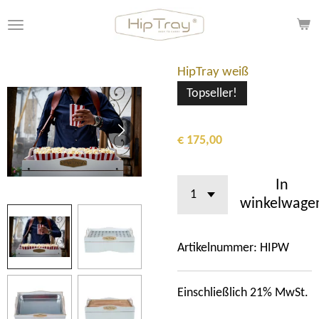
Ga
direct
naar
de
HipTray weiß
hoofdinhoud
Topseller!
€ 175,00
In
winkelwage
Artikelnummer:
HIPW
Einschließlich 21% MwSt.