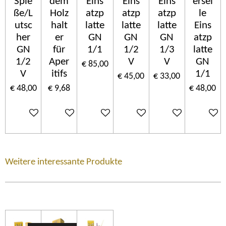
Spie
dem
Eins
Eins
Eins
ersel
ße/L
Holz
atzp
atzp
atzp
le
utsc
halt
latte
latte
latte
Eins
her
er
GN
GN
GN
atzp
GN
für
1/1
1/2
1/3
latte
1/2
Aper
V
V
GN
€ 85,00
V
itifs
1/1
€ 45,00
€ 33,00
€ 48,00
€ 9,68
€ 48,00
In winkelwagen
In winkelwagen
In winkelwagen
In winkelwagen
In winkelwagen
In wink
Weitere interessante Produkte