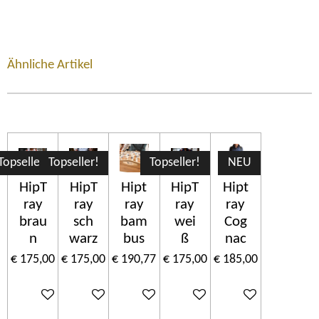
Ähnliche Artikel
Topseller!
Topseller!
Topseller!
NEU
HipT
HipT
Hipt
HipT
Hipt
ray
ray
ray
ray
ray
brau
sch
bam
wei
Cog
n
warz
bus
ß
nac
€ 175,00
€ 175,00
€ 190,77
€ 175,00
€ 185,00
In winkelwagen
In winkelwagen
In winkelwagen
In winkelwagen
In winkelwagen