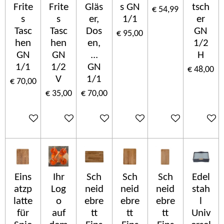
Frite
Frite
Gläs
s GN
tsch
€ 54,99
s
s
er,
1/1
er
Tasc
Tasc
Dos
GN
€ 95,00
hen
hen
en,
1/2
GN
GN
...
H
1/1
1/2
GN
€ 48,00
V
1/1
€ 70,00
€ 35,00
€ 70,00
In winkelwagen
In winkelwagen
In winkelwagen
In winkelwagen
Uitverkocht
In wink
Eins
Ihr
Sch
Sch
Sch
Edel
atzp
Log
neid
neid
neid
stah
latte
o
ebre
ebre
ebre
l
für
auf
tt
tt
tt
Univ