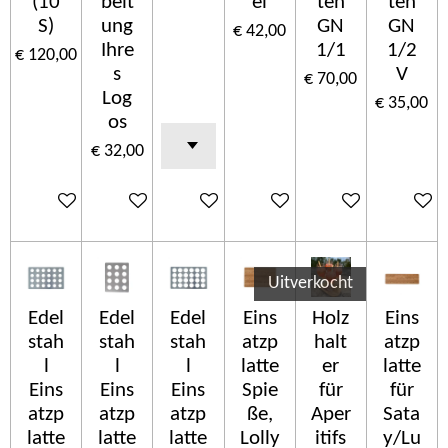
(10
beit
el
ten
ten
S)
ung
GN
GN
€ 42,00
Ihre
1/1
1/2
€ 120,00
s
V
€ 70,00
Log
€ 35,00
os
€ 32,00
In winkelwagen
In winkelwagen
In winkelwagen
In winkelwagen
In winkelwagen
In wink
Uitverkocht
Edel
Edel
Edel
Eins
Holz
Eins
stah
stah
stah
atzp
halt
atzp
l
l
l
latte
er
latte
Eins
Eins
Eins
Spie
für
für
atzp
atzp
atzp
ße,
Aper
Sata
latte
latte
latte
Lolly
itifs
y/Lu