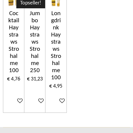
Topseller!
Coc
Jum
Lon
ktail
bo
gdri
Hay
Hay
nk
stra
stra
Hay
ws
ws
stra
Stro
Stro
ws
hal
hal
Stro
me
me
hal
100
250
me
100
€ 4,76
€ 31,23
€ 4,95
In winkelwagen
In winkelwagen
In winkelwagen