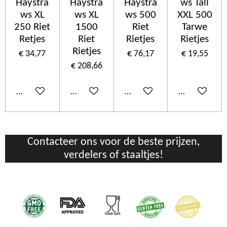
Haystra
Haystra
Haystra
ws Tall
ws XL
ws XL
ws 500
XXL 500
250 Riet
1500
Riet
Tarwe
Retjes
Riet
Rietjes
Rietjes
Rietjes
€ 34,77
€ 76,17
€ 19,55
€ 208,66
In winkelwagen
In winkelwagen
In winkelwagen
In winkelwa
Contacteer ons voor de beste prijzen,
verdelers of staaltjes!