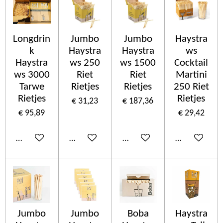
Longdrin
Jumbo
Jumbo
Haystra
k
Haystra
Haystra
ws
Haystra
ws 250
ws 1500
Cocktail
ws 3000
Riet
Riet
Martini
Tarwe
Rietjes
Rietjes
250 Riet
Rietjes
Rietjes
€ 31,23
€ 187,36
€ 95,89
€ 29,42
In winkelwagen
In winkelwagen
In winkelwagen
In winkelwa
Jumbo
Jumbo
Boba
Haystra