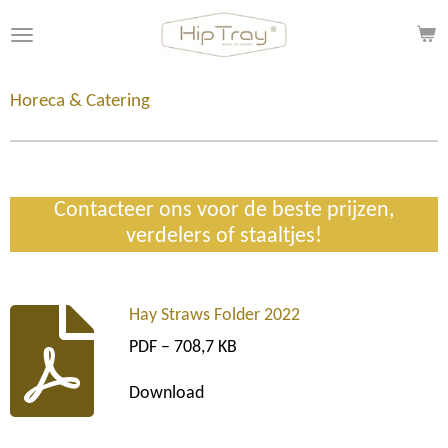
Ga
direct
naar
de
Horeca & Catering
hoofdinhoud
Contacteer ons voor de beste prijzen,
verdelers of staaltjes!
Hay Straws Folder 2022
PDF – 708,7 KB
Download