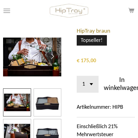
Ga
direct
naar
de
HipTray braun
hoofdinhoud
Topseller!
€ 175,00
In
winkelwage
Artikelnummer:
HIPB
Einschließlich 21%
Mehrwertsteuer