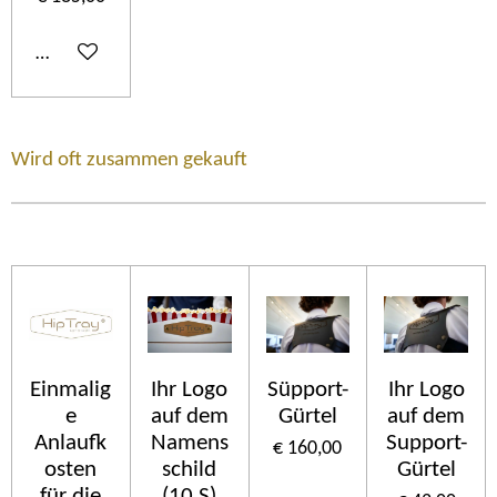
In winkelwagen
Wird oft zusammen gekauft
Einmalig
Ihr Logo
Süpport-
Ihr Logo
e
auf dem
Gürtel
auf dem
Anlaufk
Namens
Support-
€ 160,00
osten
schild
Gürtel
für die
(10 S)