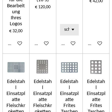
€ 42,00
Bearbeit
€ 120,00
ung
Ihres
Logos
€ 32,00
In winkelwagen
In winkelwagen
In winkelwagen
In winkelwa
Edelstah
Edelstah
Edelstah
Edelstah
l
l
l
l
Einsatzpl
Einsatzpl
Einsatzpl
Einsatzpl
atte
atte
atte
atte
Fleischkr
Fleischkr
Frites
Frites
oketten
oketten
Taschen
Taschen