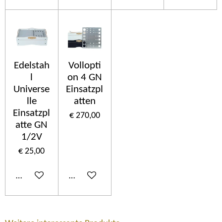
Edelstah
Vollopti
l
on 4 GN
Universe
Einsatzpl
lle
atten
Einsatzpl
€ 270,00
atte GN
1/2V
€ 25,00
In winkelwagen
In winkelwagen