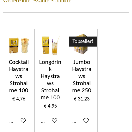
Weitere interessante Produkte
Topseller!
Cocktail
Longdrin
Jumbo
Haystra
k
Haystra
ws
Haystra
ws
Strohal
ws
Strohal
me 100
Strohal
me 250
me 100
€ 4,76
€ 31,23
€ 4,95
In winkelwagen
In winkelwagen
In winkelwagen