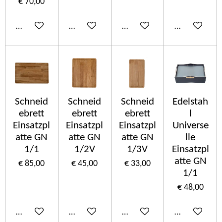
€ 70,00
In winkelwagen
In winkelwagen
In winkelwagen
In winkelwa
Schneid
Schneid
Schneid
Edelstah
ebrett
ebrett
ebrett
l
Einsatzpl
Einsatzpl
Einsatzpl
Universe
atte GN
atte GN
atte GN
lle
1/1
1/2V
1/3V
Einsatzpl
atte GN
€ 85,00
€ 45,00
€ 33,00
1/1
€ 48,00
In winkelwagen
In winkelwagen
In winkelwagen
In winkelwa