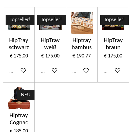
Topseller!
Topseller!
Topseller!
HipTray
HipTray
Hiptray
HipTray
schwarz
weiß
bambus
braun
€ 175,00
€ 175,00
€ 190,77
€ 175,00
In winkelwagen
In winkelwagen
In winkelwagen
In winkelwa
NEU
Hiptray
Cognac
€ 185,00