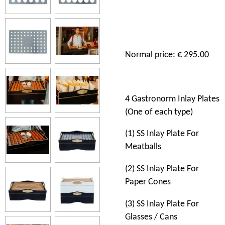
Normal price: €
295.00
4
Gastronorm Inlay Plates
(One o
f
each
type)
(1) SS Inlay Plate For
Meatballs
(2) SS Inlay Plate For
Paper Cones
(3) SS Inlay Plate For
Glasses / Cans