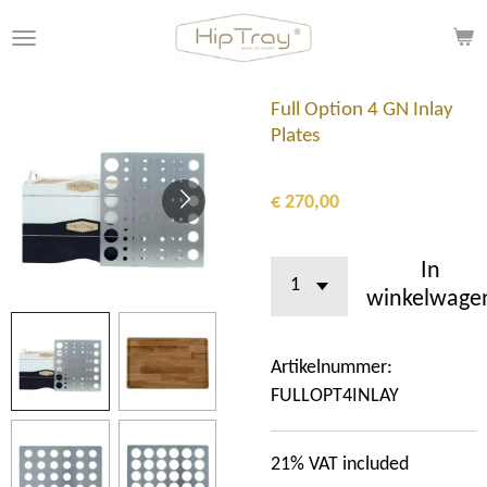
Ga
direct
naar
de
Full Option 4 GN Inlay
hoofdinhoud
Plates
€ 270,00
In
winkelwage
Artikelnummer:
FULLOPT4INLAY
21% VAT included