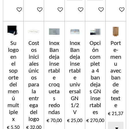
In winkelwagen
In winkelwagen
In winkelwagen
In winkelwagen
In winkelwagen
In wink
Su
Cost
Inox
Inox
Opci
Port
logo
os
Ban
Ban
ón
e-
en
inici
deja
deja
com
men
el
ales
inse
inse
plet
u
sop
únic
rtabl
rtabl
a 4
avec
orte
os
e
e
ban
ban
del
para
croq
univ
deja
de
men
la
ueta
ersal
s GN
de
ú
entr
s
GN
inse
text
mult
ega
redo
1/2
rtabl
e
iple
del
ndas
V
es
€ 21,37
x
logo
€ 70,00
€ 25,00
€ 270,00
€ 5,50
€ 32,00