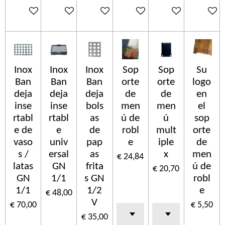
In winkelwagen
In winkelwagen
In winkelwagen
In winkelwagen
In winkelwagen
In wink
Inox
Inox
Inox
Sop
Sop
Su
Ban
Ban
Ban
orte
orte
logo
deja
deja
deja
de
de
en
inse
inse
bols
men
men
el
rtabl
rtabl
as
ú de
ú
sop
e de
e
de
robl
mult
orte
vaso
univ
pap
e
iple
de
s /
ersal
as
x
men
€ 24,84
latas
GN
frita
ú de
€ 20,70
GN
1/1
s GN
robl
1/1
1/2
e
€ 48,00
V
€ 70,00
€ 5,50
€ 35,00