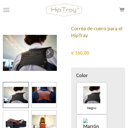
Ga
direct
naar
de
Correa de cuero para el
hoofdinhoud
HipTray
€ 160,00
Color
Negro