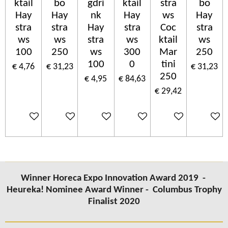
ktail
bo
gdri
ktail
stra
bo
Hay
Hay
nk
Hay
ws
Hay
stra
stra
Hay
stra
Coc
stra
ws
ws
stra
ws
ktail
ws
100
250
ws
300
Mar
250
100
0
tini
€ 4,76
€ 31,23
€ 31,23
250
€ 4,95
€ 84,63
€ 29,42
In winkelwagen
In winkelwagen
In winkelwagen
In winkelwagen
In winkelwagen
In wink
Winner Horeca Expo Innovation Award 2019 -
Heureka! Nominee Award Winner -
Columbus
Trophy
Finalist 2020