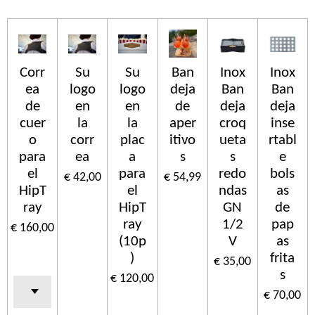
Corr
Su
Su
Ban
Inox
Inox
ea
logo
logo
deja
Ban
Ban
de
en
en
de
deja
deja
cuer
la
la
aper
croq
inse
o
corr
plac
itivo
ueta
rtabl
para
ea
a
s
s
e
el
para
redo
bols
€ 42,00
€ 54,99
HipT
el
ndas
as
ray
HipT
GN
de
ray
1/2
pap
€ 160,00
(10p
V
as
)
frita
€ 35,00
s
€ 120,00
€ 70,00