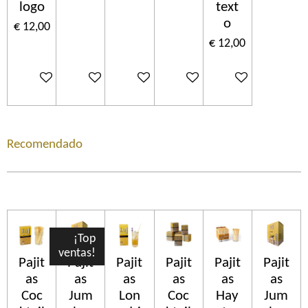
logo
text
o
€ 12,00
€ 12,00
In winkelwagen
In winkelwagen
In winkelwagen
In winkelwagen
In winkelwagen
Recomendado
¡Top
ventas!
Pajit
Pajit
Pajit
Pajit
Pajit
Pajit
as
as
as
as
as
as
Coc
Jum
Lon
Coc
Hay
Jum