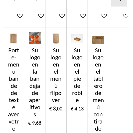
In winkelwagen
In winkelwagen
In winkelwagen
In winkelwagen
In winkelwagen
In wink
Port
Su
Su
Su
Su
e-
logo
logo
logo
logo
men
en
en
en
en
u
la
el
el
el
ban
ban
men
pie
tabl
de
deja
ú
de
ero
de
de
flipo
robl
de
text
aper
ver
e
men
e
itivo
ú
€ 8,00
€ 4,13
avec
s
con
votr
tira
€ 9,68
e
de