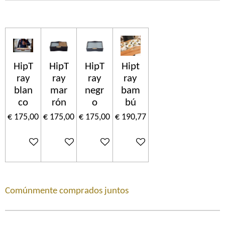
HipT
HipT
HipT
Hipt
ray
ray
ray
ray
blan
mar
negr
bam
co
rón
o
bú
€ 175,00
€ 175,00
€ 175,00
€ 190,77
In winkelwagen
In winkelwagen
In winkelwagen
In winkelwagen
Comúnmente comprados juntos