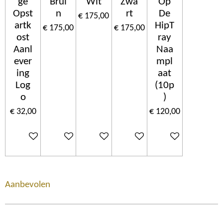
ge
Brui
Wit
Zwa
Op
Opst
n
rt
De
€ 175,00
artk
HipT
€ 175,00
€ 175,00
ost
ray
Aanl
Naa
ever
mpl
ing
aat
Log
(10p
o
)
€ 32,00
€ 120,00
In winkelwagen
In winkelwagen
In winkelwagen
In winkelwagen
In winkelwagen
Aanbevolen