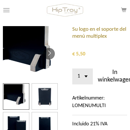
Ga
direct
naar
de
Su logo en el soporte del
hoofdinhoud
menú multiplex
€ 5,50
In
winkelwage
Artikelnummer:
LOMENUMULTI
Incluido 21% IVA