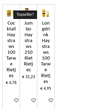
Topseller!
Coc
Jum
Lon
ktail
bo
gdri
Hay
Hay
nk
stra
stra
Hay
ws
ws
stra
100
250
ws
Tarw
Riet
100
e
Rietj
Tarw
Rietj
es
e
es
Rietj
€ 31,23
es
€ 4,76
€ 4,95
In winkelwagen
In winkelwagen
In winkelwagen