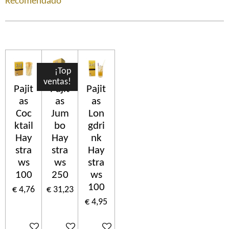
Recomendado
¡Top
ventas!
Pajit
Pajit
Pajit
as
as
as
Coc
Jum
Lon
ktail
bo
gdri
Hay
Hay
nk
stra
stra
Hay
ws
ws
stra
100
250
ws
100
€ 4,76
€ 31,23
€ 4,95
In winkelwagen
In winkelwagen
In winkelwagen