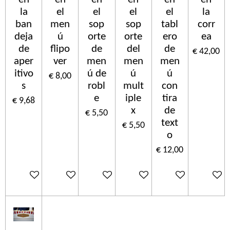
la
el
el
el
el
la
ban
men
sop
sop
tabl
corr
deja
ú
orte
orte
ero
ea
de
flipo
de
del
de
€ 42,00
aper
ver
men
men
men
itivo
ú de
ú
ú
€ 8,00
s
robl
mult
con
e
iple
tira
€ 9,68
x
de
€ 5,50
text
€ 5,50
o
€ 12,00
In winkelwagen
In winkelwagen
In winkelwagen
In winkelwagen
In winkelwagen
In wink