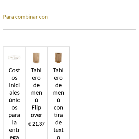
Para combinar con
Cost
Tabl
Tabl
os
ero
ero
inici
de
de
ales
men
men
únic
ú
ú
os
Flip
con
para
over
tira
la
de
€ 21,37
entr
text
ega
o