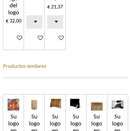
del
€ 21,37
logo
€ 32,00
In winkelwagen
In winkelwagen
In winkelwagen
Productos similares
Su
Su
Su
Su
Su
Su
logo
logo
logo
logo
logo
logo
en
en
en
en
en
en