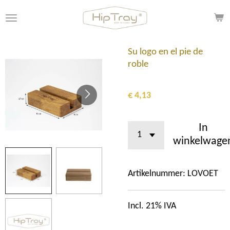
Ga
direct
naar
de
Su logo en el pie de
hoofdinhoud
roble
€ 4,13
In
winkelwage
Artikelnummer:
LOVOET
Incl. 21% IVA