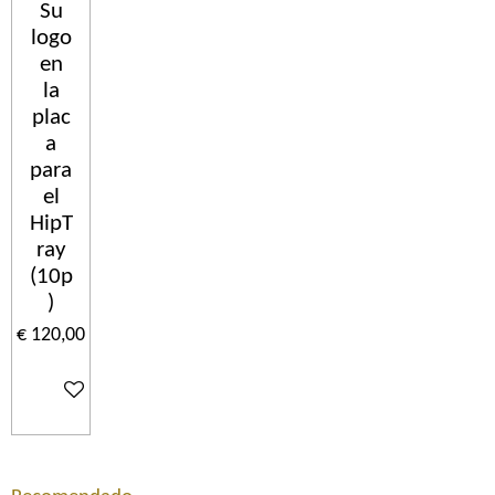
Su
logo
en
la
plac
a
para
el
HipT
ray
(10p
)
€ 120,00
In winkelwagen