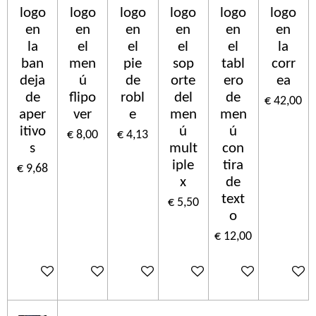
logo
logo
logo
logo
logo
logo
en
en
en
en
en
en
la
el
el
el
el
la
ban
men
pie
sop
tabl
corr
deja
ú
de
orte
ero
ea
de
flipo
robl
del
de
€ 42,00
aper
ver
e
men
men
itivo
ú
ú
€ 8,00
€ 4,13
s
mult
con
iple
tira
€ 9,68
x
de
text
€ 5,50
o
€ 12,00
In winkelwagen
In winkelwagen
In winkelwagen
In winkelwagen
In winkelwagen
In wink