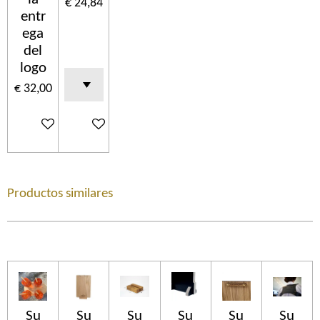
€ 24,84
entr
ega
del
logo
€ 32,00
In winkelwagen
In winkelwagen
Productos similares
Su
Su
Su
Su
Su
Su