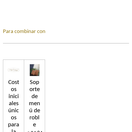
Para combinar con
Cost
Sop
os
orte
inici
de
ales
men
únic
ú de
os
robl
para
e
la