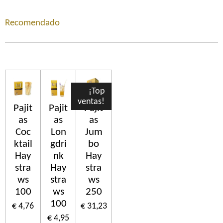
Recomendado
¡Top
ventas!
Pajit
Pajit
Pajit
as
as
as
Coc
Lon
Jum
ktail
gdri
bo
Hay
nk
Hay
stra
Hay
stra
ws
stra
ws
100
ws
250
100
€ 4,76
€ 31,23
€ 4,95