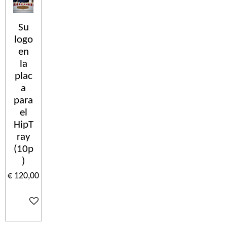
Su
logo
en
la
plac
a
para
el
HipT
ray
(10p
)
€ 120,00
In winkelwagen