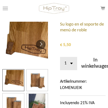
Ga
direct
naar
de
Su logo en el soporte de
hoofdinhoud
menú de roble
€ 5,50
In
winkelwage
Artikelnummer:
LOMENUEIK
Incluyendo 21% IVA