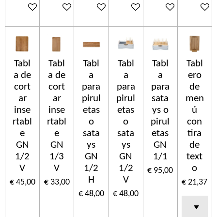
In winkelwagen
In winkelwagen
In winkelwagen
In winkelwagen
In winkelwagen
In wink
Tabl
Tabl
Tabl
Tabl
Tabl
Tabl
a de
a de
a
a
a
ero
cort
cort
para
para
para
de
ar
ar
pirul
pirul
sata
men
inse
inse
etas
etas
ys o
ú
rtabl
rtabl
o
o
pirul
con
e
e
sata
sata
etas
tira
GN
GN
ys
ys
GN
de
1/2
1/3
GN
GN
1/1
text
V
V
1/2
1/2
o
€ 95,00
H
V
€ 45,00
€ 33,00
€ 21,37
€ 48,00
€ 48,00