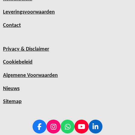
Leveringsvoorwaarden
Contact
Privacy & Disclaimer
Cookiebeleid
Algemene Voorwaarden
Nieuws
Sitemap
F
I
W
Y
L