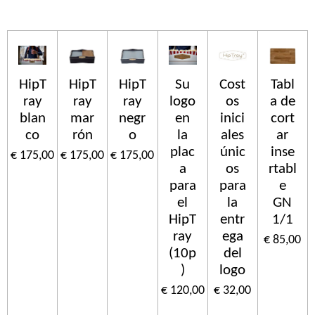
HipT
HipT
HipT
Su
Cost
Tabl
ray
ray
ray
logo
os
a de
blan
mar
negr
en
inici
cort
co
rón
o
la
ales
ar
plac
únic
inse
€ 175,00
€ 175,00
€ 175,00
a
os
rtabl
para
para
e
el
la
GN
HipT
entr
1/1
ray
ega
€ 85,00
(10p
del
)
logo
€ 120,00
€ 32,00