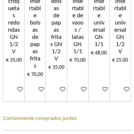
croq
inse
bols
inse
inse
inse
ueta
rtabl
as
rtabl
rtabl
rtabl
s
e
de
e de
e
e
redo
bols
pap
vaso
univ
univ
ndas
as
as
s /
ersal
ersal
GN
de
frita
latas
GN
GN
1/2
pap
s GN
GN
1/1
1/2
V
as
1/2
1/1
V
€ 48,00
frita
V
€ 35,00
€ 70,00
€ 25,00
s
€ 35,00
€ 70,00
In winkelwagen
In winkelwagen
In winkelwagen
In winkelwagen
In winkelwagen
In wink
Comúnmente comprados juntos