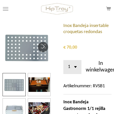
Ga
direct
naar
de
Inox Bandeja insertable
hoofdinhoud
croquetas redondas
€ 70,00
In
winkelwage
Artikelnummer:
RVSB1
Inox Bandeja
Gastronorm 1/1 rejilla