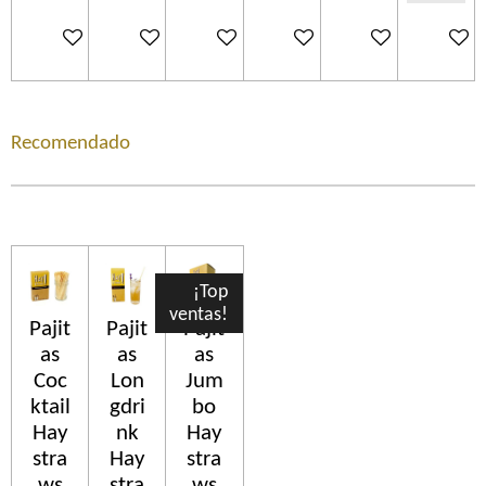
In winkelwagen
In winkelwagen
In winkelwagen
In winkelwagen
In winkelwagen
In wink
Recomendado
¡Top
ventas!
Pajit
Pajit
Pajit
as
as
as
Coc
Lon
Jum
ktail
gdri
bo
Hay
nk
Hay
stra
Hay
stra
ws
stra
ws