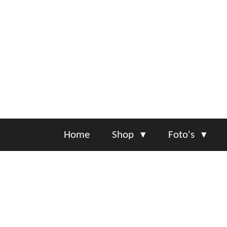
Ga
direct
naar
de
hoofdinhoud
Home
Shop
Foto's