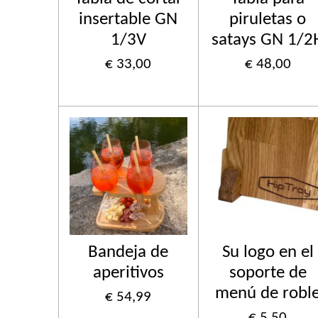
insertable GN
piruletas o
1/3V
satays GN 1/2
€ 33,00
€ 48,00
Bandeja de
Su logo en el
aperitivos
soporte de
menú de robl
€ 54,99
€ 5,50