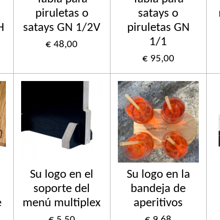
piruletas o
satays o
H
satays GN 1/2V
piruletas GN
1/1
€ 48,00
€ 95,00
Su logo en el
Su logo en la
soporte del
bandeja de
e
menú multiplex
aperitivos
€ 5,50
€ 9,68