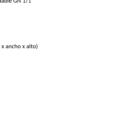
dable GN 1/1
x ancho x alto)