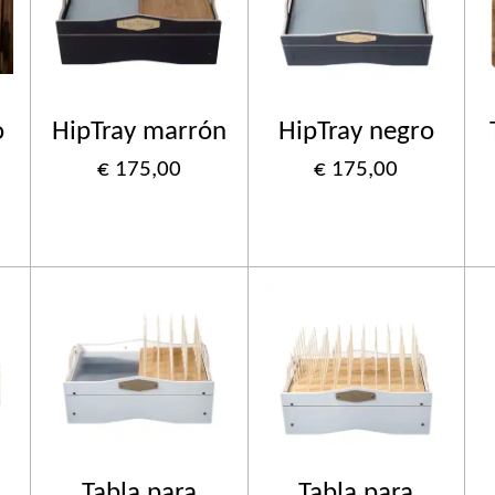
o
HipTray marrón
HipTray negro
€ 175,00
€ 175,00
Tabla para
Tabla para