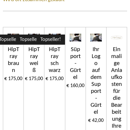
Topseller!
Topseller!
Topseller!
HipT
HipT
HipT
Süp
Ihr
Ein
ray
ray
ray
port
Log
mali
brau
wei
sch
-
o
ge
n
ß
warz
Gürt
auf
Anla
el
dem
ufko
€ 175,00
€ 175,00
€ 175,00
Sup
sten
€ 160,00
port
für
-
die
Gürt
Bear
el
beit
ung
€ 42,00
Ihre