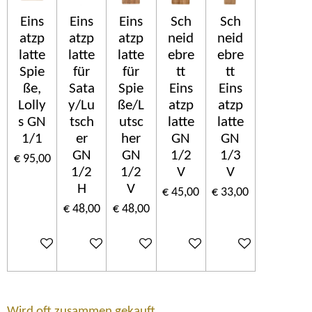
Eins
Eins
Eins
Sch
Sch
atzp
atzp
atzp
neid
neid
latte
latte
latte
ebre
ebre
Spie
für
für
tt
tt
ße,
Sata
Spie
Eins
Eins
Lolly
y/Lu
ße/L
atzp
atzp
s GN
tsch
utsc
latte
latte
1/1
er
her
GN
GN
GN
GN
1/2
1/3
€ 95,00
1/2
1/2
V
V
H
V
€ 45,00
€ 33,00
€ 48,00
€ 48,00
In winkelwagen
In winkelwagen
In winkelwagen
In winkelwagen
In winkelwagen
Wird oft zusammen gekauft