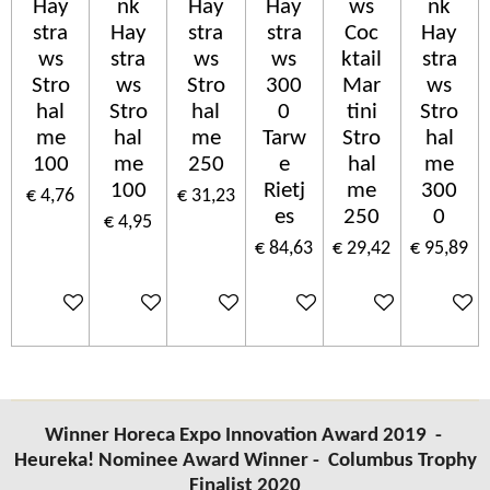
Hay
nk
Hay
Hay
ws
nk
stra
Hay
stra
stra
Coc
Hay
ws
stra
ws
ws
ktail
stra
Stro
ws
Stro
300
Mar
ws
hal
Stro
hal
0
tini
Stro
me
hal
me
Tarw
Stro
hal
100
me
250
e
hal
me
100
Rietj
me
300
€ 4,76
€ 31,23
es
250
0
€ 4,95
€ 84,63
€ 29,42
€ 95,89
In winkelwagen
In winkelwagen
In winkelwagen
In winkelwagen
In winkelwagen
In wink
Winner Horeca Expo Innovation Award 2019 -
Heureka! Nominee Award Winner -
Columbus
Trophy
Finalist 2020