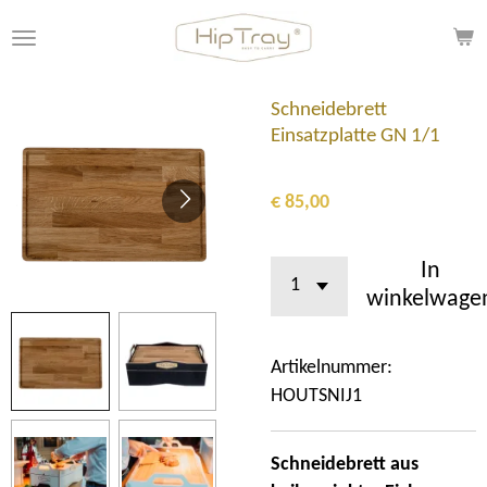
Ga
direct
naar
de
Schneidebrett
hoofdinhoud
Einsatzplatte GN 1/1
€ 85,00
In
winkelwage
Artikelnummer:
HOUTSNIJ1
Schneidebrett aus