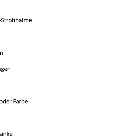
-Strohhalme
mm
agen
 oder Farbe
ränke