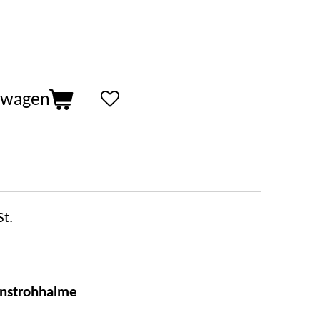
lwagen
t.
enstrohhalme