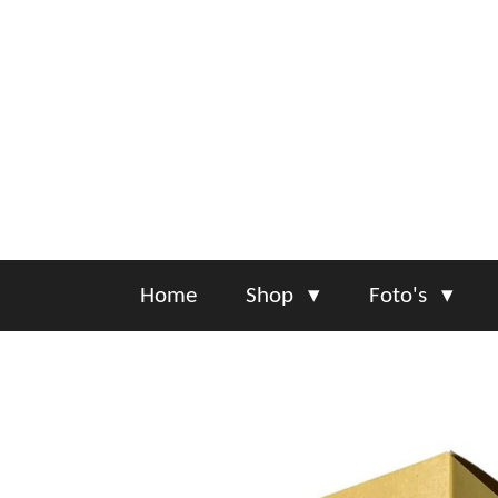
Ga
direct
naar
de
hoofdinhoud
Home
Shop
Foto's