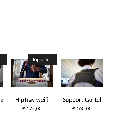
r!
Topseller!
rz
HipTray weiß
Süpport-Gürtel
€ 175,00
€ 160,00