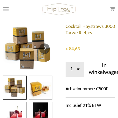
Ga
direct
naar
de
Cocktail Haystraws 3000
hoofdinhoud
Tarwe Rietjes
€ 84,63
In
winkelwage
Artikelnummer:
C500F
Inclusief 21% BTW