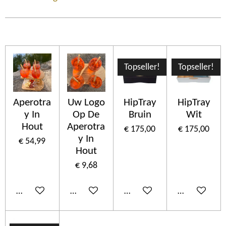
Topseller!
Topseller!
Aperotra
Uw Logo
HipTray
HipTray
y In
Op De
Bruin
Wit
Hout
Aperotra
€ 175,00
€ 175,00
y In
€ 54,99
Hout
€ 9,68
In winkelwagen
In winkelwagen
In winkelwagen
In winkelwa