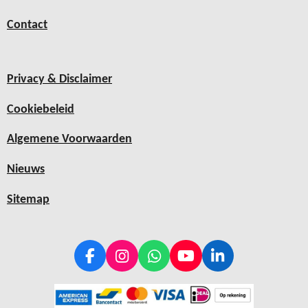
Contact
Privacy & Disclaimer
Cookiebeleid
Algemene Voorwaarden
Nieuws
Sitemap
F
I
W
Y
L
a
n
h
o
i
c
s
a
u
n
e
t
t
T
k