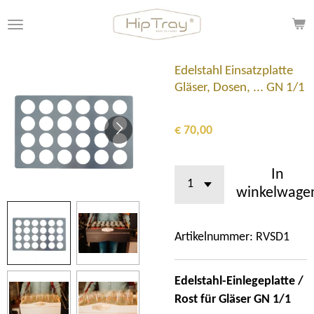
Ga
direct
naar
de
Edelstahl Einsatzplatte
hoofdinhoud
Gläser, Dosen, ... GN 1/1
€ 70,00
In
winkelwage
Artikelnummer:
RVSD1
Edelstahl-Einlegeplatte /
Rost für Gläser GN 1/1