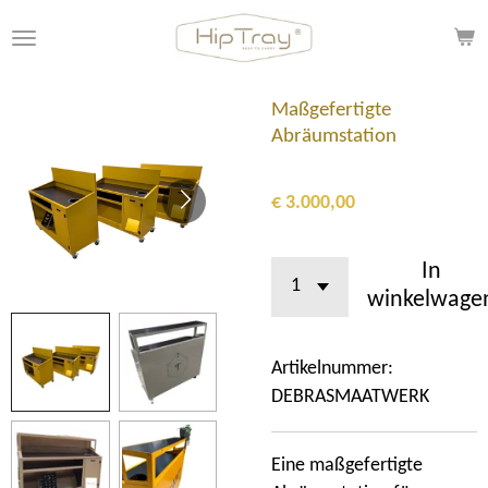
Ga
direct
naar
de
Maßgefertigte
hoofdinhoud
Abräumstation
€ 3.000,00
In
winkelwage
Artikelnummer:
DEBRASMAATWERK
Eine maßgefertigte