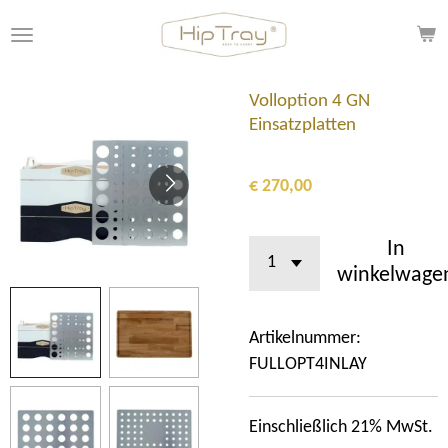
Ga
direct
naar
de
Volloption 4 GN
hoofdinhoud
Einsatzplatten
€ 270,00
In
winkelwage
Artikelnummer:
FULLOPT4INLAY
Einschließlich 21% MwSt.