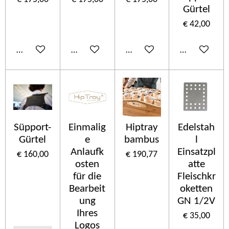
Gürtel
€ 42,00
In winkelwagen
In winkelwagen
In winkelwagen
In winkelwa
Süpport-
Einmalig
Hiptray
Edelstah
Gürtel
e
bambus
l
Anlaufk
Einsatzpl
€ 160,00
€ 190,77
osten
atte
für die
Fleischkr
Bearbeit
oketten
ung
GN 1/2V
Ihres
€ 35,00
Logos