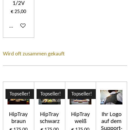
1/2V
€ 25,00
In winkelwagen
Wird oft zusammen gekauft
Topseller!
Topseller!
Topseller!
HipTray
HipTray
HipTray
Ihr Logo
braun
schwarz
weiß
auf dem
Support-
€ 175,00
€ 175,00
€ 175,00