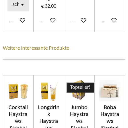
€ 32,00
In winkelwagen
In winkelwagen
In winkelwagen
In winkelwa
Weitere interessante Produkte
Topseller!
Cocktail
Longdrin
Jumbo
Boba
Haystra
k
Haystra
Haystra
ws
Haystra
ws
ws