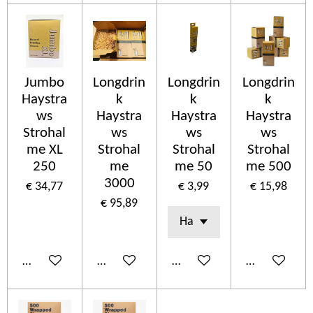
Jumbo
Longdrin
Longdrin
Longdrin
Haystra
k
k
k
ws
Haystra
Haystra
Haystra
Strohal
ws
ws
ws
me XL
Strohal
Strohal
Strohal
250
me
me 50
me 500
3000
€ 34,77
€ 3,99
€ 15,98
€ 95,89
In winkelwagen
In winkelwagen
In winkelwagen
In winkelwa