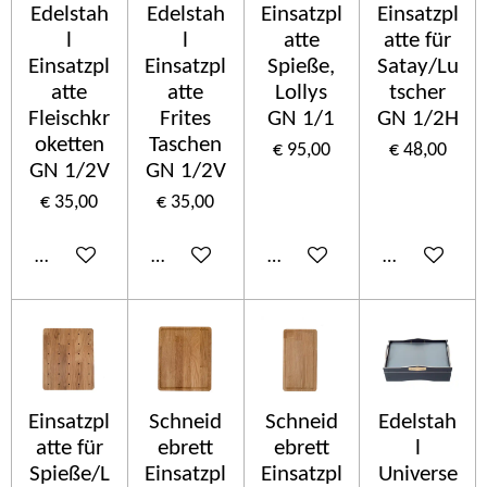
Edelstah
Edelstah
Einsatzpl
Einsatzpl
l
l
atte
atte für
Einsatzpl
Einsatzpl
Spieße,
Satay/Lu
atte
atte
Lollys
tscher
Fleischkr
Frites
GN 1/1
GN 1/2H
oketten
Taschen
€ 95,00
€ 48,00
GN 1/2V
GN 1/2V
€ 35,00
€ 35,00
In winkelwagen
In winkelwagen
In winkelwagen
In winkelwa
Einsatzpl
Schneid
Schneid
Edelstah
atte für
ebrett
ebrett
l
Spieße/L
Einsatzpl
Einsatzpl
Universe