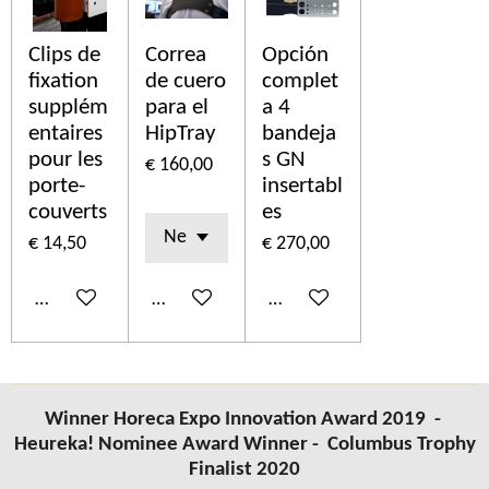
Clips de
Correa
Opción
fixation
de cuero
complet
supplém
para el
a 4
entaires
HipTray
bandeja
pour les
s GN
€ 160,00
porte-
insertabl
couverts
es
€ 14,50
€ 270,00
In winkelwagen
In winkelwagen
In winkelwagen
Winner Horeca Expo Innovation Award 2019 -
Heureka! Nominee Award Winner -
Columbus
Trophy
Finalist 2020