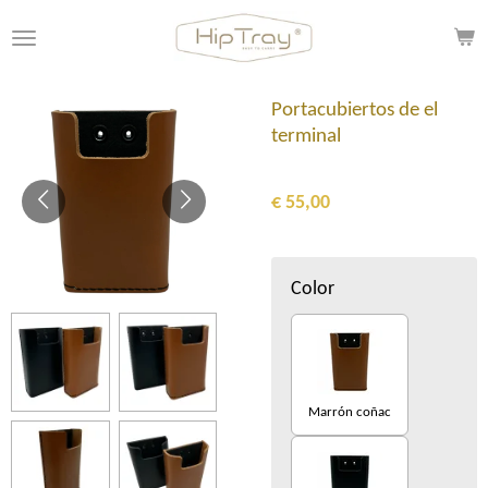
Ga
direct
naar
de
Portacubiertos de el
hoofdinhoud
terminal
€ 55,00
Color
Marrón coñac