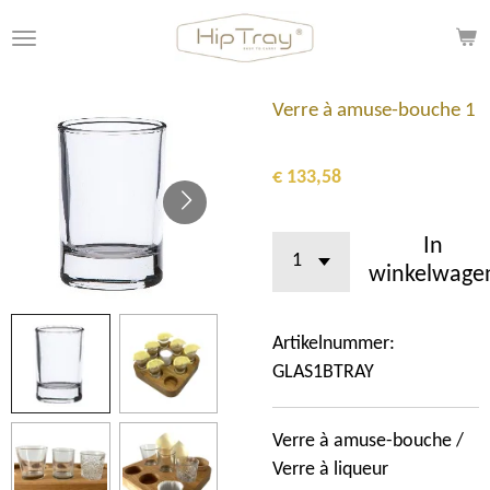
Ga
direct
naar
de
Verre à amuse-bouche 1
hoofdinhoud
€ 133,58
In
winkelwage
Artikelnummer:
GLAS1BTRAY
Verre à amuse-bouche /
Verre à liqueur