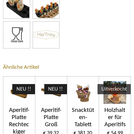
Ähnliche Artikel
NEU !!
NEU !!
Uitverkocht
Aperitif-
Aperitif-
Snacktüt
Holzhalt
Platte
Platte
en-
er für
Rechtec
Groß
Tablett
Aperitifs
kiger
€ 39,32
€ 381,20
€ 54,99