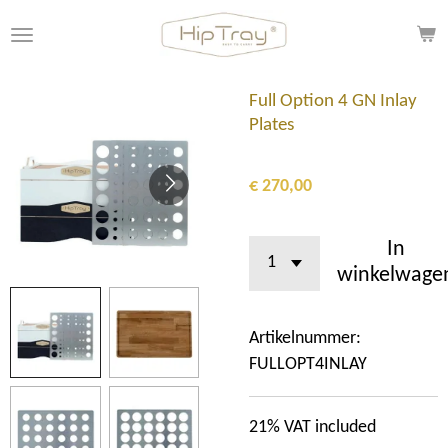
Ga
direct
naar
de
Full Option 4 GN Inlay
hoofdinhoud
Plates
€ 270,00
In
winkelwage
Artikelnummer:
FULLOPT4INLAY
21% VAT included