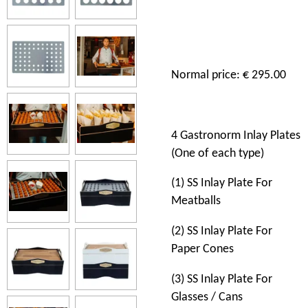
Normal price: €
295.00
4
Gastronorm Inlay Plates
(One o
f
each
type)
(1) SS Inlay Plate For
Meatballs
(2) SS Inlay Plate For
Paper Cones
(3) SS Inlay Plate For
Glasses / Cans