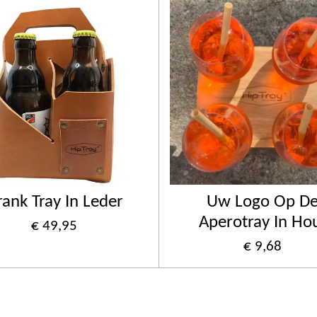
rank Tray In Leder
Uw Logo Op D
Aperotray In Ho
€ 49,95
€ 9,68