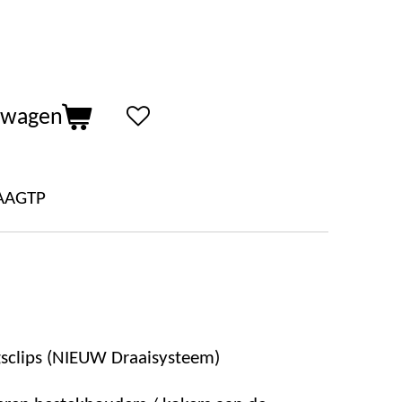
lwagen
AAGTP
ngsclips (NIEUW Draaisysteem)