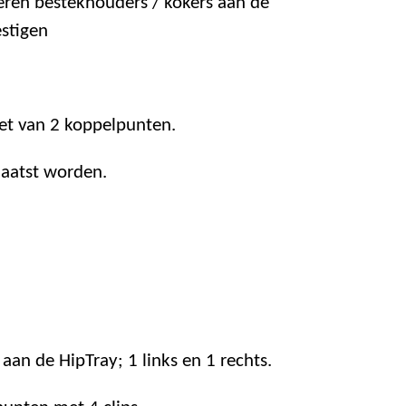
ren bestekhouders / kokers aan de
stigen
set van 2 koppelpunten.
laatst worden.
aan de HipTray; 1 links en 1 rechts.