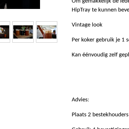
Om gemakkelijk de lede
HipTray te kunnen beve
Vintage look
Per koker gebruik je 1 
Kan éénvoudig zelf gep
Advies:
Plaats 2 bestekhouders 