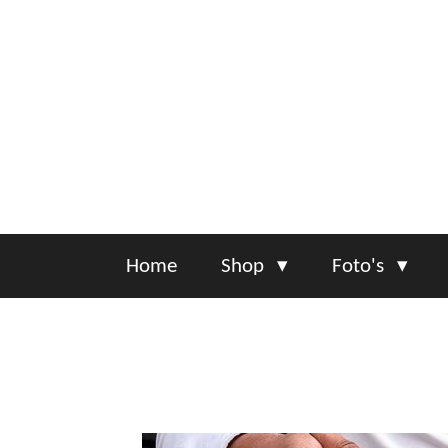
Ga
direct
naar
de
hoofdinhoud
Home
Shop
Foto's