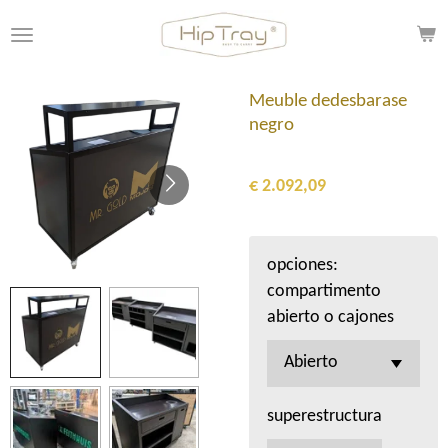
Ga
direct
naar
de
Meuble dedesbarase
hoofdinhoud
negro
€ 2.092,09
opciones:
compartimento
abierto o cajones
superestructura