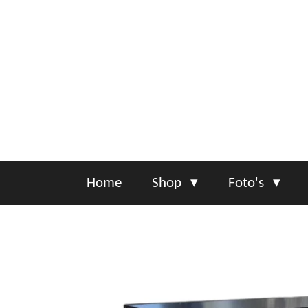
Ga
direct
naar
de
hoofdinhoud
Home
Shop
Foto's