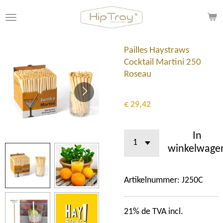
Ga
direct
naar
de
Pailles Haystraws
hoofdinhoud
Cocktail Martini 250
Roseau
€ 29,42
In
winkelwage
Artikelnummer:
J250C
21% de TVA incl.