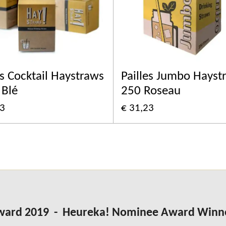
es Cocktail Haystraws
Pailles Jumbo Hayst
 Blé
250 Roseau
63
€ 31,23
Award 2019 - Heureka! Nominee Award Winn