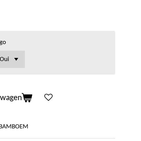
go
lwagen
FBAMBOEM