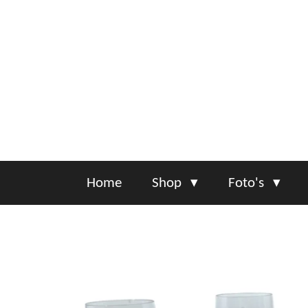
Ga
direct
naar
de
hoofdinhoud
Home
Shop
Foto's