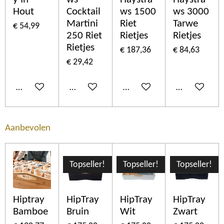
Hout
Cocktail
ws 1500
ws 3000
Martini
Riet
Tarwe
€ 54,99
250 Riet
Rietjes
Rietjes
Rietjes
€ 187,36
€ 84,63
€ 29,42
In winkelwagen
In winkelwagen
In winkelwagen
In winkelwa
Aanbevolen
Topseller!
Topseller!
Topseller!
Hiptray
HipTray
HipTray
HipTray
Bamboe
Bruin
Wit
Zwart