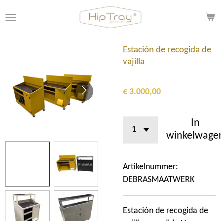
Ga
direct
naar
de
Estación de recogida de
hoofdinhoud
vajilla
€ 3.000,00
In
winkelwage
Artikelnummer:
DEBRASMAATWERK
Estación de recogida de